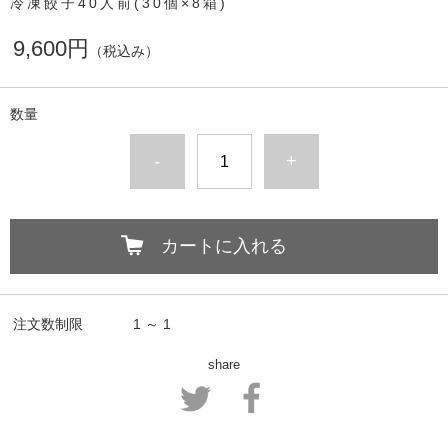
冷凍餃子40人前(30個×8箱)
9,600円
（税込み）
数量
-
+
カートに入れる
注文数制限
1 ～ 1
share