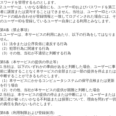
スワードを管理するものとします。
2.ユーザーは、いかなる場合にも、ユーザーIDおよびパスワードを第三
者に譲渡または貸与することはできません。当社は、ユーザーIDとパス
ワードの組み合わせが登録情報と一致してログインされた場合には、そ
のユーザーIDを登録しているユーザー自身による利用とみなします。
第4条（禁止事項）
1.ユーザーは、本サービスの利用にあたり、以下の行為をしてはなりま
せん。
（1）法令または公序良俗に違反する行為
（2）犯罪行為に関連する行為
（3）その他、当社が不適切と判断する行為
第5条（本サービスの提供の停止等）
1.当社は、以下のいずれかの事由があると判断した場合、ユーザーに事
前に通知することなく本サービスの全部または一部の提供を停止または
中断することができるものとします。
（1）本サービスにかかるコンピュータシステムの保守点検または更新
を行う場合
（2）その他、当社が本サービスの提供が困難と判断した場合
2.当社は、本サービスの提供の停止または中断により、ユーザーまたは
第三者が被ったいかなる不利益または損害について、理由を問わず一切
の責任を負わないものとします。
第6条（利用制限および登録抹消）