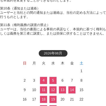
も本規約を変更することができるものとします。
第10条（通知または連絡）
ユーザーと当社との間の通知または連絡は、当社の定める方法によって
行うものとします。
第11条（権利義務の譲渡の禁止）
ユーザーは、当社の書面による事前の承諾なく、本規約に基づく権利も
しくは義務を第三者に譲渡し、または担保に供することはできません。
2026年08月
日
月
火
水
木
金
土
1
2
3
4
5
6
7
8
9
10
11
12
13
14
15
16
17
18
19
20
21
22